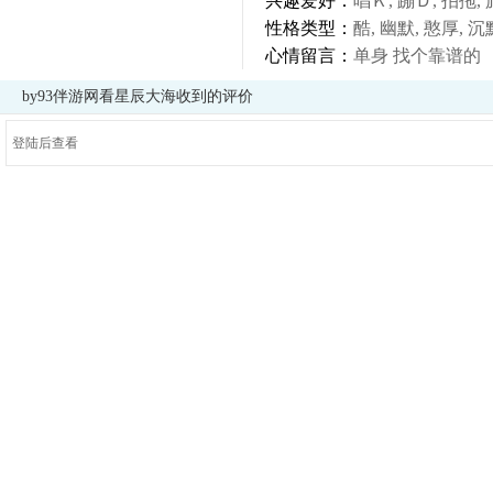
兴趣爱好：
唱Ｋ, 蹦Ｄ, 拍拖, 
性格类型：
酷, 幽默, 憨厚, 沉
心情留言：
单身 找个靠谱的
by93伴游网看星辰大海收到的评价
登陆后查看