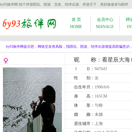
by93旅伴网-找个伴游陪玩、陪游、交友、结伴出游、伴游天下，美好旅途有Ta陪伴
首 页
会员中心
聘
HOME
MANAGE
IN
by93旅伴网提示您：网络交友有风险，找陪玩、陪游、结伴出游请提高防骗意
昵 称：看星辰大海
Ｉ Ｄ：
947643
性 别：
女
出生年月：
1996/6/6
身 高：
165CM
体 形：
匀称
婚 姻：
未婚
居住城市：
上海