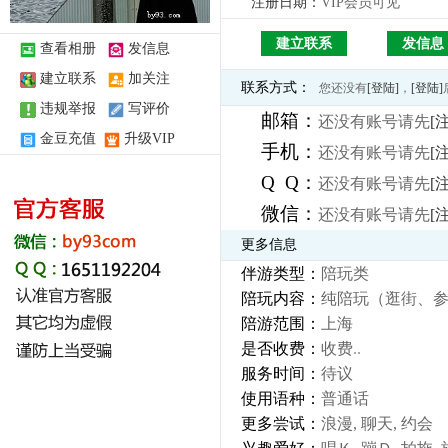
注册日期：
VIP会员可见
建立联系
发信息
查看相册
发信息
建立联系
加关注
联系方式：
您还没有
[登陆]
，
[登陆]
违规举报
写评价
邮箱：
还没有账号请先
[
金豆充值
升级VIP
手机：
还没有账号请先
[
Q Q：
还没有账号请先
[
微信：
还没有账号请先
[
更多信息
伴游类型：
陪玩类
陪玩内容：
纯陪玩（逛街、
陪游范围：
上海
是否收费：
收费
..
服务时间：
待议
使用语种：
普通话
更多尝试：
浪漫, 聊天, 约会