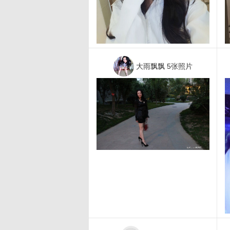
大雨飘飘
5张照片