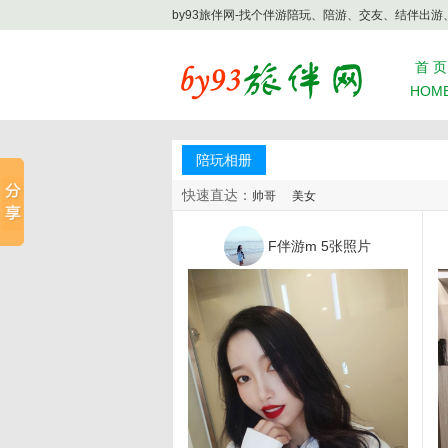
by93旅伴网-找个伴游陪玩、陪游、交友、结伴出游
首 页
HOM
陪玩相册
快速直达：
帅哥
美女
F伴游m
5张照片