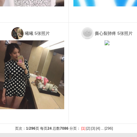
曦曦
5张照片
撕心裂肺疼
5张照片
页次：
1
/
296
页 每页
24
总数
7086
分页：
[1]
[2]
[3]
[4]
...
[296]