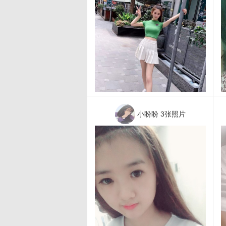
小盼盼
3张照片