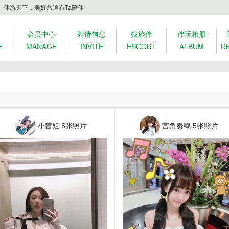
、伴游天下，美好旅途有Ta陪伴
会员中心
聘请信息
找旅伴
伴玩相册
E
MANAGE
INVITE
ESCORT
ALBUM
R
小茜姐
5张照片
宫角奏鸣
5张照片