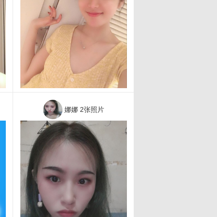
娜娜
2张照片