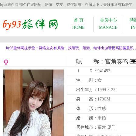
by93旅伴网-找个伴游陪玩、陪游、交友、结伴出游、伴游天下，美好旅途有Ta陪伴
首 页
会员中心
聘
HOME
MANAGE
IN
by93旅伴网提示您：网络交友有风险，找陪玩、陪游、结伴出游请提高防骗意
昵 称：宫角奏鸣
Ｉ Ｄ：
941452
性 别：
女
出生年月：
1999-5-23
身 高：
170CM
体 形：
性感
婚 姻：
未婚
居住城市：
福建 厦门