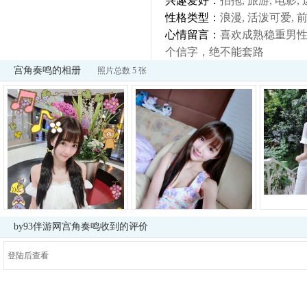
兴趣爱好：
拍拖, 旅游, 电影,
性格类型：
浪漫, 活泼可爱, 
心情留言：
喜欢成熟稳重男
个信字，绝不能套路
宫角奏鸣的相册
照片总数 5 张
by93伴游网宫角奏鸣收到的评价
登陆后查看