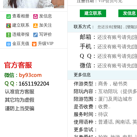
注册日期：
VIP会员可见
建立联系
发信息
查看相册
发信息
建立联系
加关注
联系方式：
您还没有
[登陆]
，
[登陆]
违规举报
写评价
邮箱：
还没有账号请先
[
金豆充值
升级VIP
手机：
还没有账号请先
[
Q Q：
还没有账号请先
[
微信：
还没有账号请先
[
更多信息
伴游类型：
商务，秘书类
陪玩内容：
互动陪玩（提供
陪游范围：
厦门及周边城市
是否收费：
收费
..
服务时间：
待议
使用语种：
普通话, 闽南话, 
更多尝试：